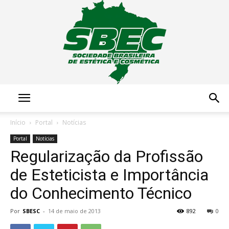
Sociedade
Início
Portal
Notícias
Portal
Notícias
Regularização da Profissão
Brasileira
de Esteticista e Importância
do Conhecimento Técnico
de
Por
SBESC
-
14 de maio de 2013
892
0