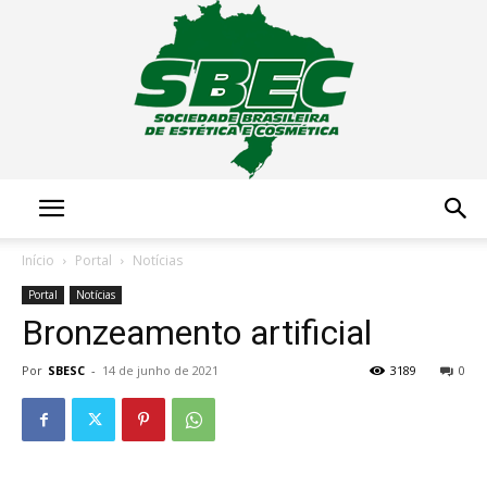
Sociedade
Início
Portal
Notícias
Portal
Notícias
Bronzeamento artificial
Brasileira
Por
SBESC
-
14 de junho de 2021
3189
0
de