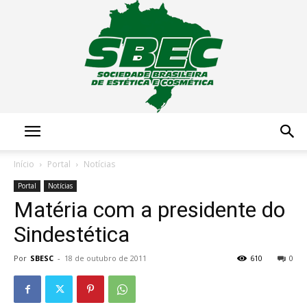
Sociedade
Início
Portal
Notícias
Portal
Notícias
Matéria com a presidente do
Brasileira
Sindestética
Por
SBESC
-
18 de outubro de 2011
610
0
de